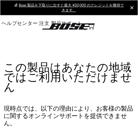
Skip
💰
Bose 製品を下取りに出すと最大 ¥30,000 のクレジットを獲得で
cl
きます。
to
Main
ヘルプセンター
注文
製品サポート
この製品はあなたの地域
ではご利用いただけませ
ん
現時点では、以下の理由により、お客様の製品
に関するオンラインサポートを提供できませ
ん。