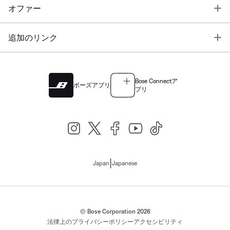
T
オファー
T
追加のリンク
Bose Connectア
ボーズアプリ
プリ
|
Japan
Japanese
© Bose Corporation 2026
法律上の
プライバシーポリシー
アクセシビリティ