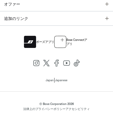
T
オファー
T
追加のリンク
Bose Connectア
ボーズアプリ
プリ
|
Japan
Japanese
© Bose Corporation 2026
法律上の
プライバシーポリシー
アクセシビリティ