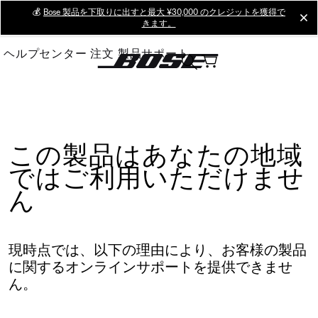
Skip
💰
Bose 製品を下取りに出すと最大 ¥30,000 のクレジットを獲得で
cl
きます。
to
Main
ヘルプセンター
注文
製品サポート
この製品はあなたの地域
ではご利用いただけませ
ん
現時点では、以下の理由により、お客様の製品
に関するオンラインサポートを提供できませ
ん。