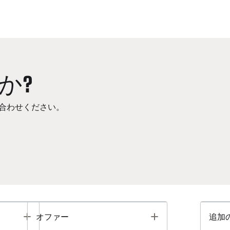
か?
合わせください。
Toggle
Toggle
オファー
追加