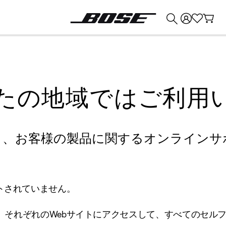
💰
Bose 製品を下取りに出すと最大 ¥30,000 のクレジットを獲得できます。
たの地域ではご利用
り、お客様の製品に関するオンラインサ
トされていません。
、それぞれのWebサイトにアクセスして、すべてのセル