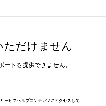
cl
いただけません
ポートを提供できません。
フサービスヘルプコンテンツにアクセスして