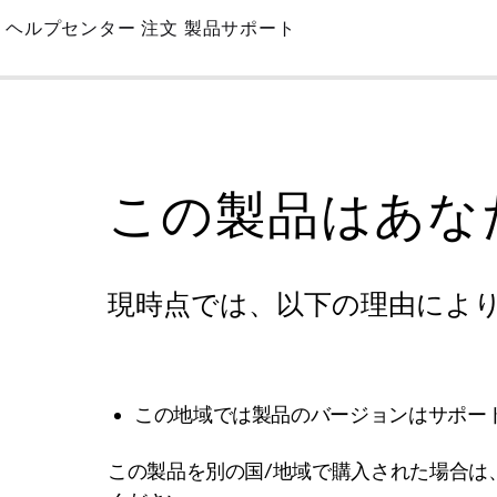
Skip
ヘルプセンター
注文
製品サポート
to
Main
この製品はあな
現時点では、以下の理由によ
この地域では製品のバージョンはサポー
この製品を別の国/地域で購入された場合は