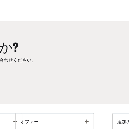
か?
合わせください。
Toggle
Toggle
オファー
追加