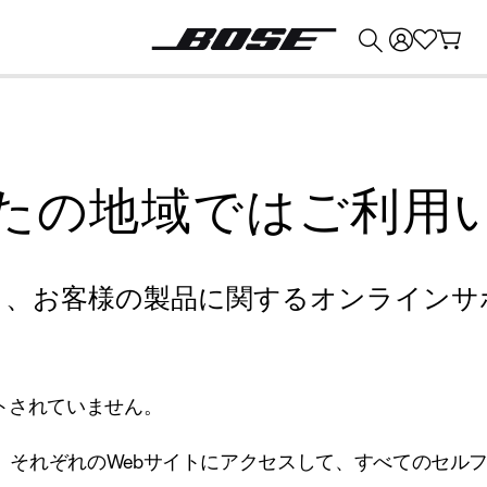
💰
Bose 製品を下取りに出すと最大 ¥30,000 のクレジットを獲得できます。
たの地域ではご利用
り、お客様の製品に関するオンラインサ
トされていません。
、それぞれのWebサイトにアクセスして、すべてのセル