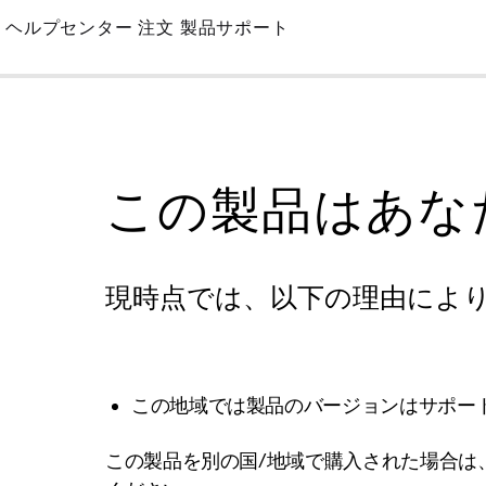
Skip
ヘルプセンター
注文
製品サポート
to
Main
この製品はあな
現時点では、以下の理由によ
この地域では製品のバージョンはサポー
この製品を別の国/地域で購入された場合は