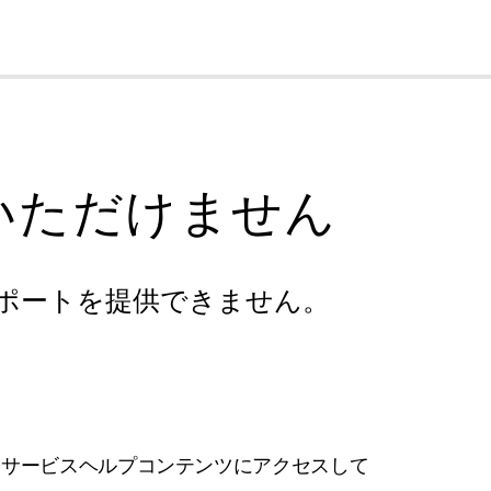
cl
いただけません
ポートを提供できません。
フサービスヘルプコンテンツにアクセスして