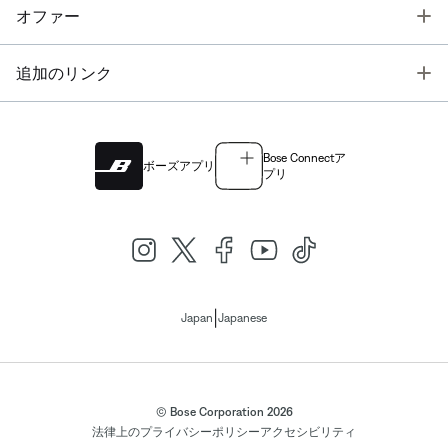
T
オファー
T
追加のリンク
Bose Connectア
ボーズアプリ
プリ
|
Japan
Japanese
© Bose Corporation 2026
法律上の
プライバシーポリシー
アクセシビリティ