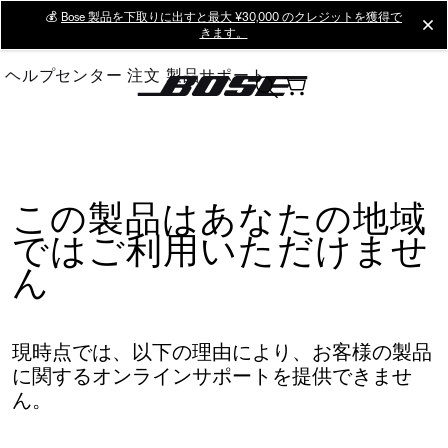
Skip
💰
Bose 製品を下取りに出すと最大 ¥30,000 のクレジットを獲得で
cl
きます。
to
Main
ヘルプセンター
注文
製品サポート
この製品はあなたの地域
ではご利用いただけませ
ん
現時点では、以下の理由により、お客様の製品
に関するオンラインサポートを提供できませ
ん。