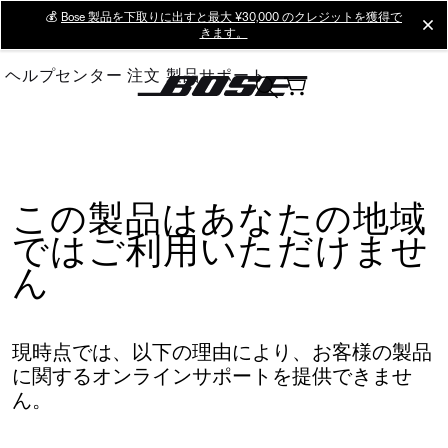
Skip
💰
Bose 製品を下取りに出すと最大 ¥30,000 のクレジットを獲得で
cl
きます。
to
Main
ヘルプセンター
注文
製品サポート
この製品はあなたの地域
ではご利用いただけませ
ん
現時点では、以下の理由により、お客様の製品
に関するオンラインサポートを提供できませ
ん。