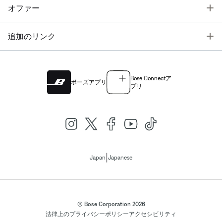
T
オファー
T
追加のリンク
Bose Connectア
ボーズアプリ
プリ
|
Japan
Japanese
© Bose Corporation 2026
法律上の
プライバシーポリシー
アクセシビリティ