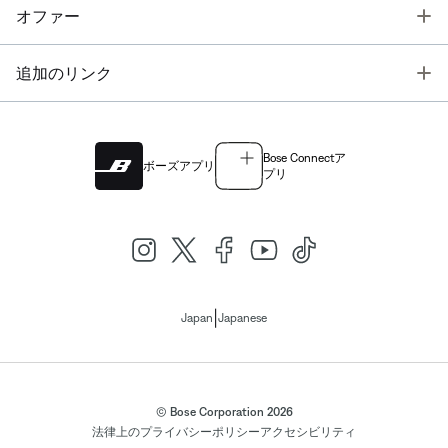
T
オファー
T
追加のリンク
Bose Connectア
ボーズアプリ
プリ
|
Japan
Japanese
© Bose Corporation 2026
法律上の
プライバシーポリシー
アクセシビリティ