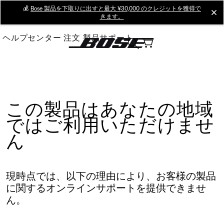
Skip
💰
Bose 製品を下取りに出すと最大 ¥30,000 のクレジットを獲得で
cl
きます。
to
Main
ヘルプセンター
注文
製品サポート
この製品はあなたの地域
ではご利用いただけませ
ん
現時点では、以下の理由により、お客様の製品
に関するオンラインサポートを提供できませ
ん。