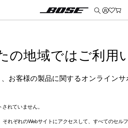
💰
Bose 製品を下取りに出すと最大 ¥30,000 のクレジットを獲得できます。
たの地域ではご利用
り、お客様の製品に関するオンラインサ
トされていません。
、それぞれのWebサイトにアクセスして、すべてのセル