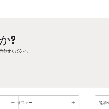
か?
合わせください。
Toggle
Toggle
オファー
追加