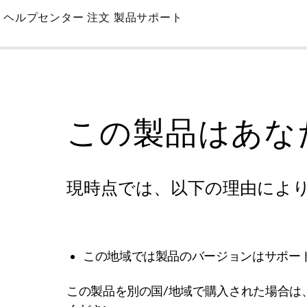
Skip
ヘルプセンター
注文
製品サポート
to
Main
この製品はあな
現時点では、以下の理由によ
この地域では製品のバージョンはサポー
この製品を別の国/地域で購入された場合は