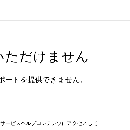
cl
いただけません
ポートを提供できません。
フサービスヘルプコンテンツにアクセスして