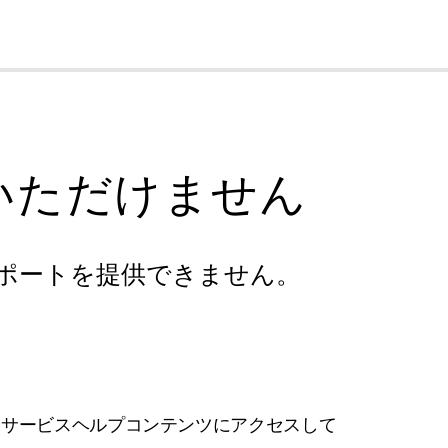
cl
いただけません
ポートを提供できません。
フサービスヘルプコンテンツにアクセスして