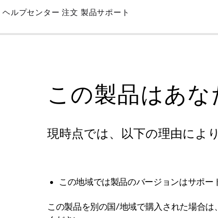
Skip
ヘルプセンター
注文
製品サポート
to
Main
この製品はあな
現時点では、以下の理由によ
この地域では製品のバージョンはサポー
この製品を別の国/地域で購入された場合は