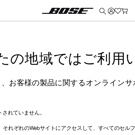
💰
Bose 製品を下取りに出すと最大 ¥30,000 のクレジットを獲得できます。
たの地域ではご利用
り、お客様の製品に関するオンラインサ
トされていません。
、それぞれのWebサイトにアクセスして、すべてのセル