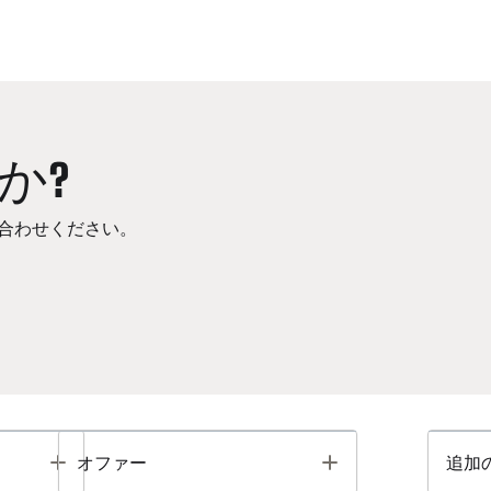
か?
合わせください。
Toggle
Toggle
オファー
追加