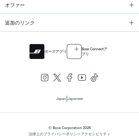
T
オファー
T
追加のリンク
Bose Connectア
ボーズアプリ
プリ
|
Japan
Japanese
© Bose Corporation 2026
法律上の
プライバシーポリシー
アクセシビリティ