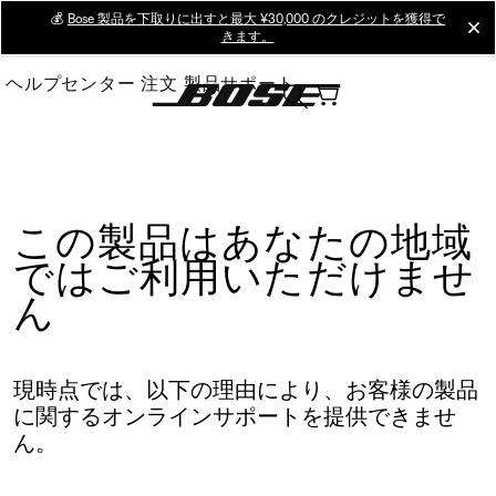
Skip
💰
Bose 製品を下取りに出すと最大 ¥30,000 のクレジットを獲得で
cl
きます。
to
Main
ヘルプセンター
注文
製品サポート
この製品はあなたの地域
ではご利用いただけませ
ん
現時点では、以下の理由により、お客様の製品
に関するオンラインサポートを提供できませ
ん。