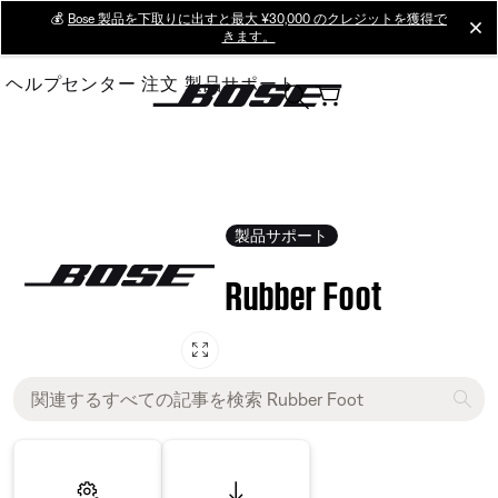
Skip
💰
Bose 製品を下取りに出すと最大 ¥30,000 のクレジットを獲得で
cl
きます。
to
Main
ヘルプセンター
注文
製品サポート
製品サポート
Rubber Foot