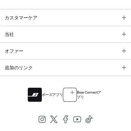
T
カスタマーケア
T
当社
T
オファー
T
追加のリンク
Bose Connectア
ボーズアプリ
プリ