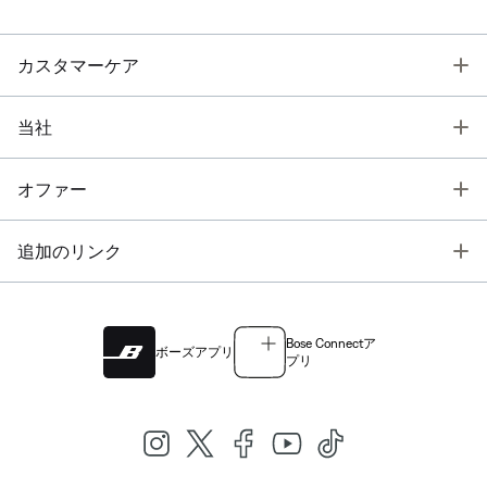
T
カスタマーケア
T
当社
T
オファー
T
追加のリンク
Bose Connectア
ボーズアプリ
プリ