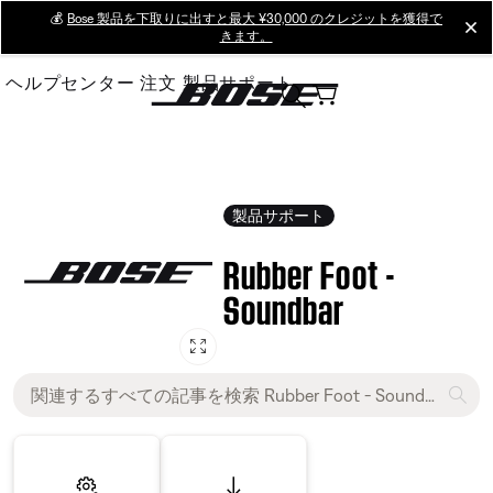
Skip
💰
Bose 製品を下取りに出すと最大 ¥30,000 のクレジットを獲得で
cl
きます。
to
Main
ヘルプセンター
注文
製品サポート
製品サポート
Rubber Foot -
Soundbar