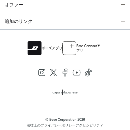
T
オファー
T
追加のリンク
Bose Connectア
ボーズアプリ
プリ
|
Japan
Japanese
© Bose Corporation 2026
法律上の
プライバシーポリシー
アクセシビリティ