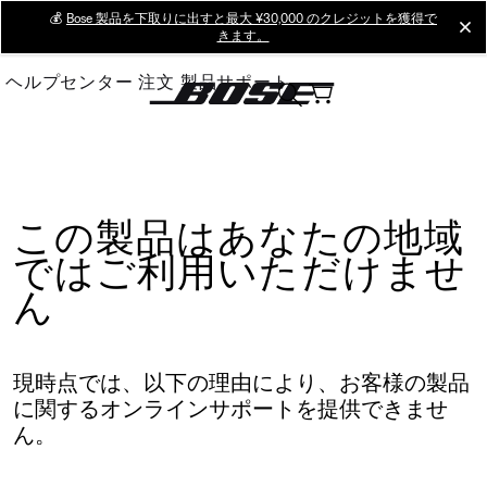
Skip
💰
Bose 製品を下取りに出すと最大 ¥30,000 のクレジットを獲得で
cl
きます。
to
Main
ヘルプセンター
注文
製品サポート
この製品はあなたの地域
ではご利用いただけませ
ん
現時点では、以下の理由により、お客様の製品
に関するオンラインサポートを提供できませ
ん。