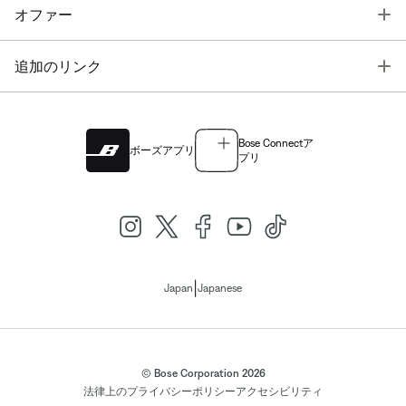
T
オファー
T
追加のリンク
Bose Connectア
ボーズアプリ
プリ
|
Japan
Japanese
© Bose Corporation 2026
法律上の
プライバシーポリシー
アクセシビリティ