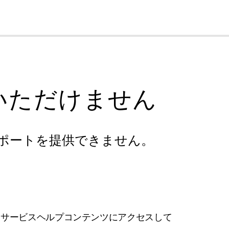
cl
いただけません
ポートを提供できません。
フサービスヘルプコンテンツにアクセスして