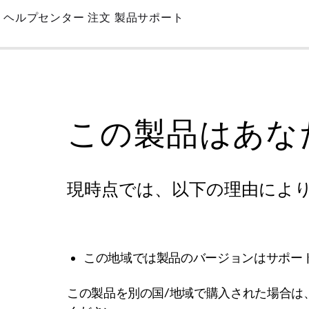
Skip
ヘルプセンター
注文
製品サポート
to
Main
この製品はあな
現時点では、以下の理由によ
この地域では製品のバージョンはサポー
この製品を別の国/地域で購入された場合は