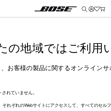
💰
Bose 製品を下取りに出すと最大 ¥30,000 のクレジットを獲得できます。
たの地域ではご利用
り、お客様の製品に関するオンラインサ
トされていません。
、それぞれのWebサイトにアクセスして、すべてのセル