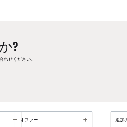
か?
合わせください。
Toggle
Toggle
オファー
追加