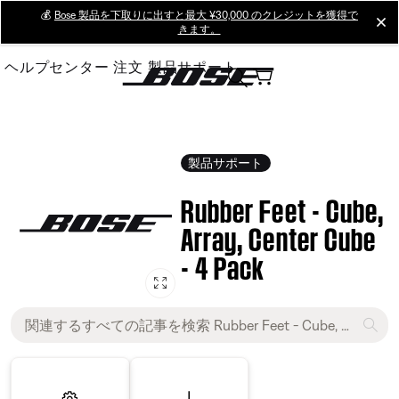
Skip
💰
Bose 製品を下取りに出すと最大 ¥30,000 のクレジットを獲得で
cl
きます。
to
Main
ヘルプセンター
注文
製品サポート
製品サポート
Rubber Feet - Cube,
Array, Center Cube
- 4 Pack