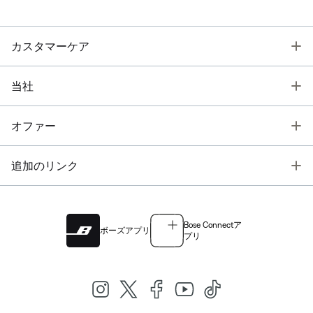
T
カスタマーケア
T
当社
T
オファー
T
追加のリンク
Bose Connectア
ボーズアプリ
プリ