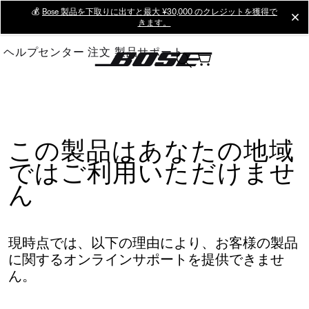
Skip
💰
Bose 製品を下取りに出すと最大 ¥30,000 のクレジットを獲得で
cl
きます。
to
Main
ヘルプセンター
注文
製品サポート
この製品はあなたの地域
ではご利用いただけませ
ん
現時点では、以下の理由により、お客様の製品
に関するオンラインサポートを提供できませ
ん。