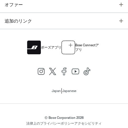
T
オファー
T
追加のリンク
Bose Connectア
ボーズアプリ
プリ
|
Japan
Japanese
© Bose Corporation 2026
法律上の
プライバシーポリシー
アクセシビリティ