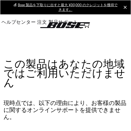
Skip
💰
Bose 製品を下取りに出すと最大 ¥30,000 のクレジットを獲得で
cl
きます。
to
Main
ヘルプセンター
注文
製品サポート
この製品はあなたの地域
ではご利用いただけませ
ん
現時点では、以下の理由により、お客様の製品
に関するオンラインサポートを提供できませ
ん。