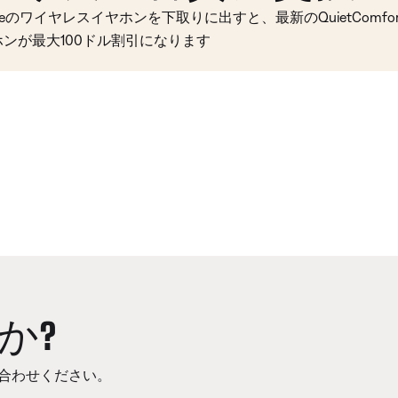
seのワイヤレスイヤホンを下取りに出すと、最新のQuietComfort 
ホンが最大100ドル割引になります
か?
合わせください。