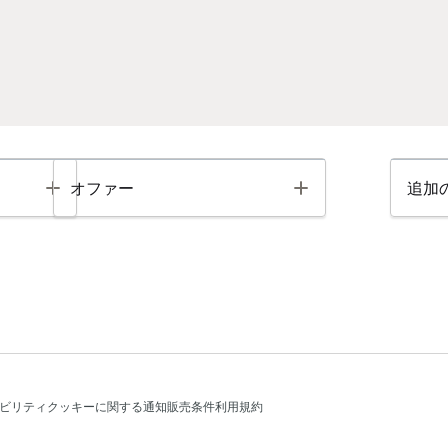
Toggle
Toggle
オファー
追加
ビリティ
クッキーに関する通知
販売条件
利用規約