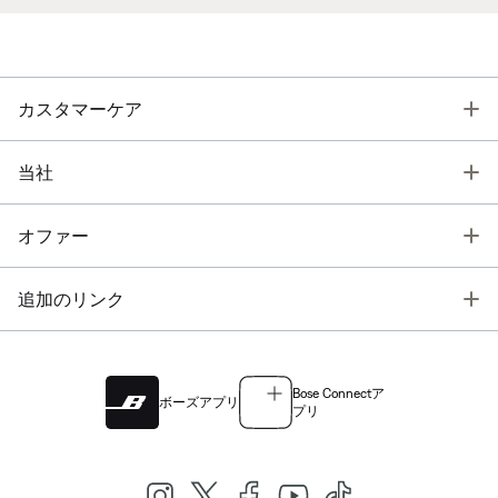
T
カスタマーケア
T
当社
T
オファー
T
追加のリンク
Bose Connectア
ボーズアプリ
プリ