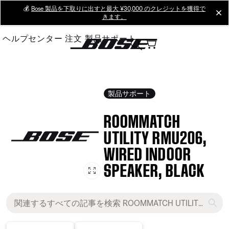
Skip
💰
Bose 製品を下取りに出すと最大 ¥30,000 のクレジットを獲得で
cl
きます。
to
Main
ヘルプセンター
注文
製品サポート
製品サポート
ROOMMATCH
UTILITY RMU206,
WIRED INDOOR
SPEAKER, BLACK