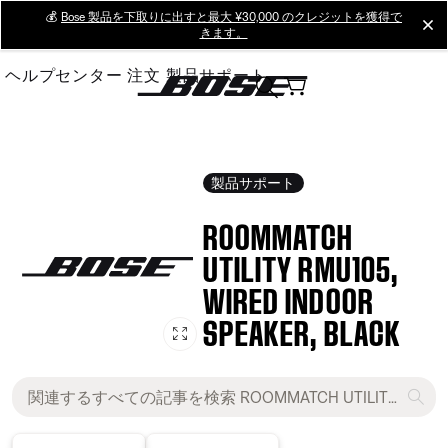
Skip
💰
Bose 製品を下取りに出すと最大 ¥30,000 のクレジットを獲得で
cl
きます。
to
Main
ヘルプセンター
注文
製品サポート
製品サポート
ROOMMATCH
UTILITY RMU105,
WIRED INDOOR
SPEAKER, BLACK