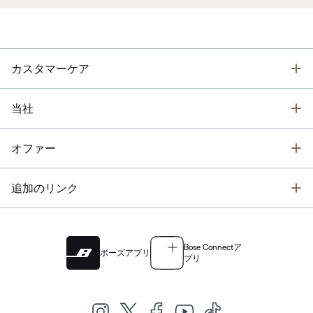
T
カスタマーケア
T
当社
T
オファー
T
追加のリンク
Bose Connectア
ボーズアプリ
プリ