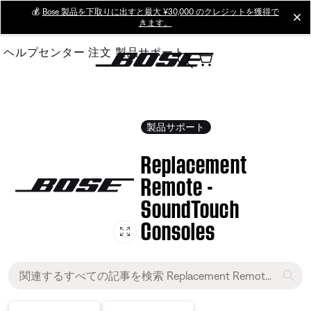
Skip
💰
Bose 製品を下取りに出すと最大 ¥30,000 のクレジットを獲得で
cl
きます。
to
Main
ヘルプセンター
注文
製品サポート
製品サポート
Replacement
Remote -
SoundTouch
Consoles