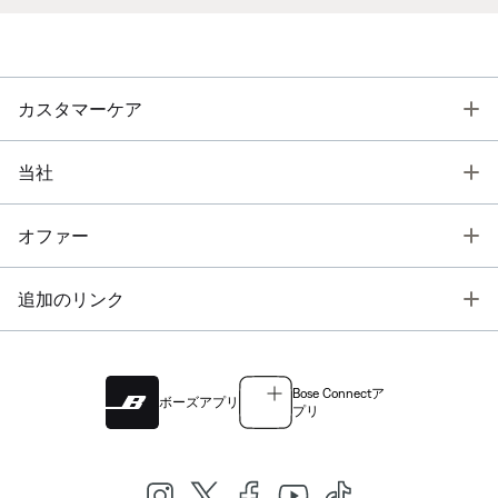
T
カスタマーケア
T
当社
T
オファー
T
追加のリンク
Bose Connectア
ボーズアプリ
プリ