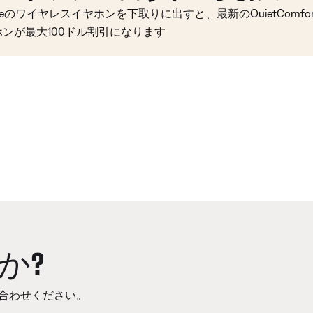
seのワイヤレスイヤホンを下取りに出すと、最新のQuietComfort 
ホンが最大100ドル割引になります
か?
合わせください。