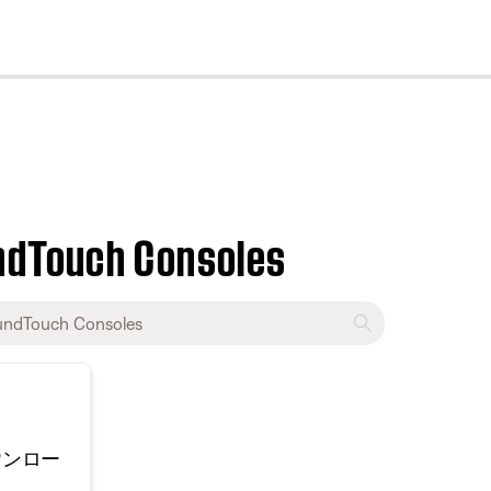
cl
ndTouch Consoles
ウンロー