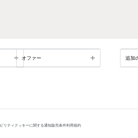
Toggle
Toggle
オファー
追加
ビリティ
クッキーに関する通知
販売条件
利用規約