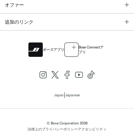
T
オファー
T
追加のリンク
Bose Connectア
ボーズアプリ
プリ
|
Japan
Japanese
© Bose Corporation 2026
法律上の
プライバシーポリシー
アクセシビリティ