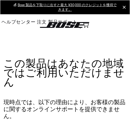
Skip
💰
Bose 製品を下取りに出すと最大 ¥30,000 のクレジットを獲得で
cl
きます。
to
Main
ヘルプセンター
注文
製品サポート
この製品はあなたの地域
ではご利用いただけませ
ん
現時点では、以下の理由により、お客様の製品
に関するオンラインサポートを提供できませ
ん。