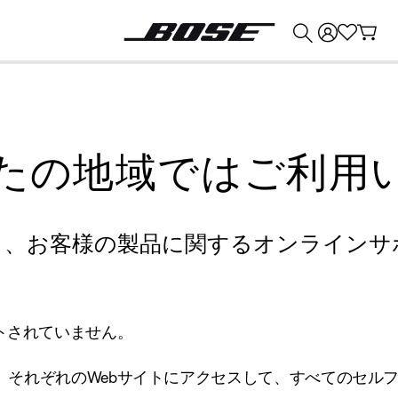
💰
Bose 製品を下取りに出すと最大 ¥30,000 のクレジットを獲得できます。
たの地域ではご利用
り、お客様の製品に関するオンラインサ
トされていません。
、それぞれのWebサイトにアクセスして、すべてのセル