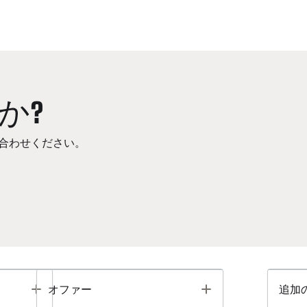
か?
合わせください。
Toggle
Toggle
オファー
追加