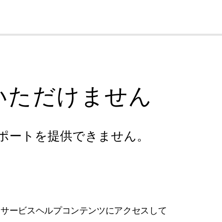
cl
いただけません
ポートを提供できません。
フサービスヘルプコンテンツにアクセスして