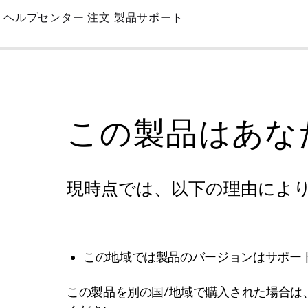
Skip
ヘルプセンター
注文
製品サポート
to
Main
この製品はあな
現時点では、以下の理由によ
この地域では製品のバージョンはサポー
この製品を別の国/地域で購入された場合は