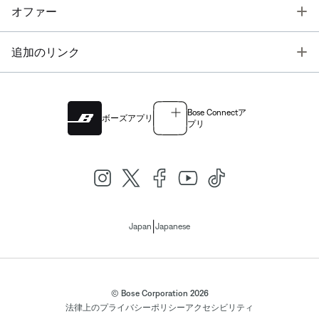
T
オファー
T
追加のリンク
Bose Connectア
ボーズアプリ
プリ
|
Japan
Japanese
© Bose Corporation 2026
法律上の
プライバシーポリシー
アクセシビリティ