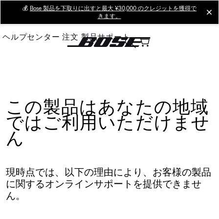
Skip
💰
Bose 製品を下取りに出すと最大 ¥30,000 のクレジットを獲得で
cl
きます。
to
Main
ヘルプセンター
注文
製品サポート
この製品はあなたの地域
ではご利用いただけませ
ん
現時点では、以下の理由により、お客様の製品
に関するオンラインサポートを提供できませ
ん。