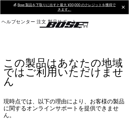
Skip
💰
Bose 製品を下取りに出すと最大 ¥30,000 のクレジットを獲得で
cl
きます。
to
Main
ヘルプセンター
注文
製品サポート
この製品はあなたの地域
ではご利用いただけませ
ん
現時点では、以下の理由により、お客様の製品
に関するオンラインサポートを提供できませ
ん。