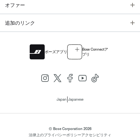
T
オファー
T
追加のリンク
Bose Connectア
ボーズアプリ
プリ
|
Japan
Japanese
© Bose Corporation 2026
法律上の
プライバシーポリシー
アクセシビリティ