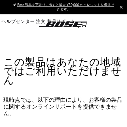
Skip
💰
Bose 製品を下取りに出すと最大 ¥30,000 のクレジットを獲得で
cl
きます。
to
Main
ヘルプセンター
注文
製品サポート
この製品はあなたの地域
ではご利用いただけませ
ん
現時点では、以下の理由により、お客様の製品
に関するオンラインサポートを提供できませ
ん。