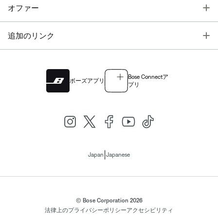
T
オファー
T
追加のリンク
Bose Connectア
ボーズアプリ
プリ
|
Japan
Japanese
© Bose Corporation 2026
法律上の
プライバシーポリシー
アクセシビリティ