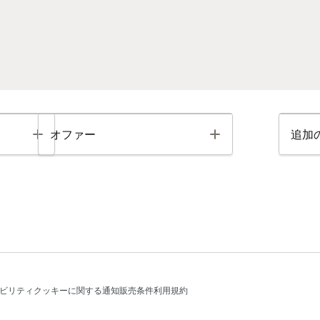
Toggle
Toggle
オファー
追加
ビリティ
クッキーに関する通知
販売条件
利用規約