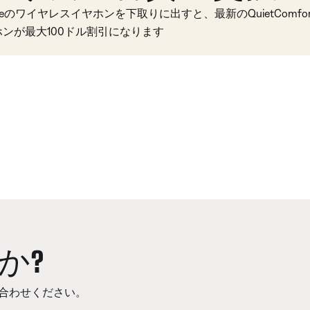
seのワイヤレスイヤホンを下取りに出すと、最新のQuietComfort 
ホンが最大100ドル割引になります
か?
合わせください。