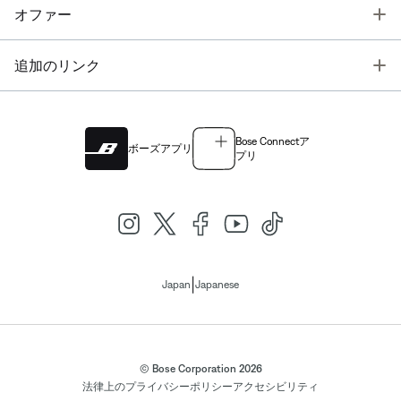
T
オファー
T
追加のリンク
Bose Connectア
ボーズアプリ
プリ
|
Japan
Japanese
© Bose Corporation 2026
法律上の
プライバシーポリシー
アクセシビリティ