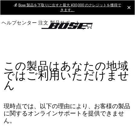
Skip
💰
Bose 製品を下取りに出すと最大 ¥30,000 のクレジットを獲得で
cl
きます。
to
Main
ヘルプセンター
注文
製品サポート
この製品はあなたの地域
ではご利用いただけませ
ん
現時点では、以下の理由により、お客様の製品
に関するオンラインサポートを提供できませ
ん。