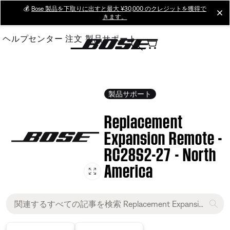
Skip
💰
Bose 製品を下取りに出すと最大 ¥30,000 のクレジットを獲得で
cl
きます。
to
Main
ヘルプセンター
注文
製品サポート
製品サポート
Replacement
Expansion Remote -
RC28S2-27 - North
America