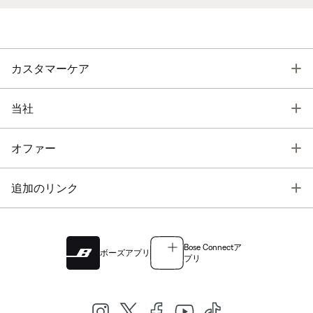
T
カスタマーケア
T
当社
T
オファー
T
追加のリンク
Bose Connectア
ボーズアプリ
プリ