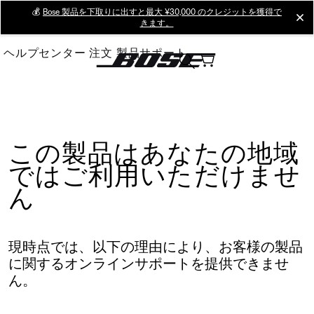
Skip
💰
Bose 製品を下取りに出すと最大 ¥30,000 のクレジットを獲得で
cl
きます。
to
Main
ヘルプセンター
注文
製品サポート
この製品はあなたの地域
ではご利用いただけませ
ん
現時点では、以下の理由により、お客様の製品
に関するオンラインサポートを提供できませ
ん。