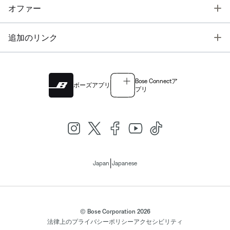
T
オファー
T
追加のリンク
Bose Connectア
ボーズアプリ
プリ
|
Japan
Japanese
© Bose Corporation 2026
法律上の
プライバシーポリシー
アクセシビリティ