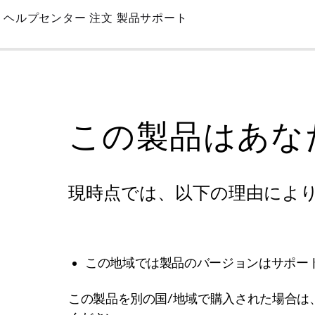
Skip
ヘルプセンター
注文
製品サポート
to
Main
この製品はあな
現時点では、以下の理由によ
この地域では製品のバージョンはサポー
この製品を別の国/地域で購入された場合は