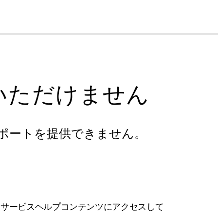
cl
いただけません
ポートを提供できません。
フサービスヘルプコンテンツにアクセスして