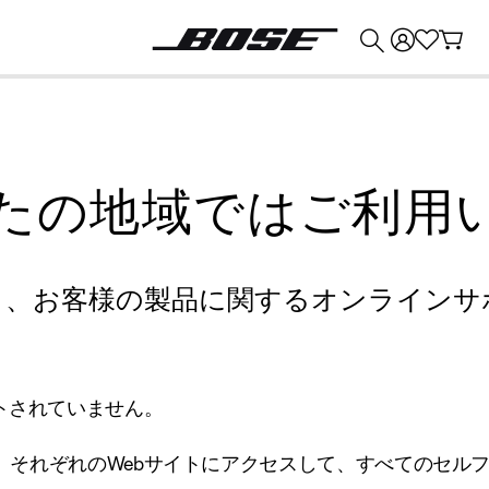
💰
Bose 製品を下取りに出すと最大 ¥30,000 のクレジットを獲得できます。
たの地域ではご利用
り、お客様の製品に関するオンラインサ
トされていません。
、それぞれのWebサイトにアクセスして、すべてのセル