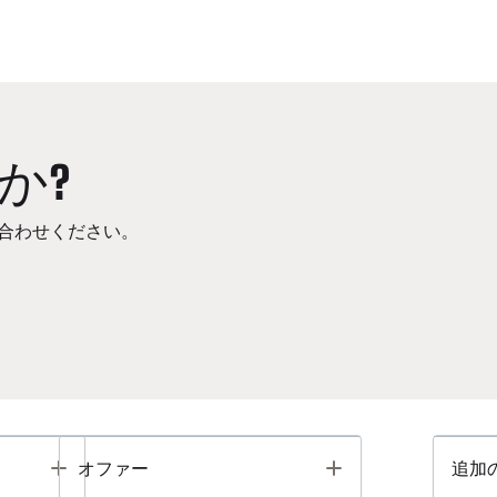
か?
合わせください。
Toggle
Toggle
オファー
追加