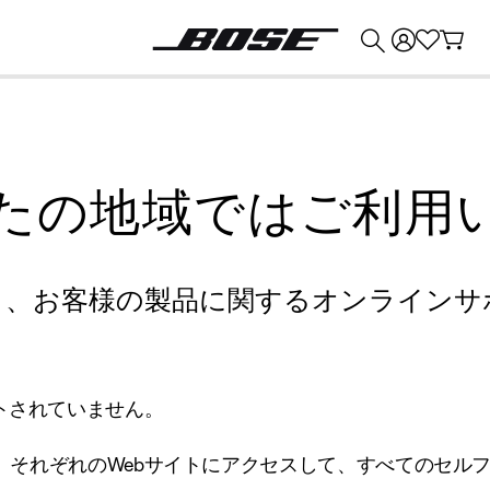
💰
Bose 製品を下取りに出すと最大 ¥30,000 のクレジットを獲得できます。
たの地域ではご利用
り、お客様の製品に関するオンラインサ
トされていません。
、それぞれのWebサイトにアクセスして、すべてのセル