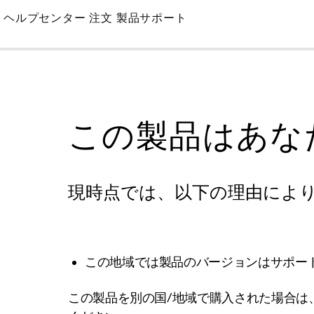
Skip
ヘルプセンター
注文
製品サポート
to
Main
この製品はあな
現時点では、以下の理由によ
この地域では製品のバージョンはサポー
この製品を別の国/地域で購入された場合は