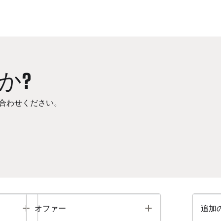
か?
合わせください。
Toggle
Toggle
オファー
追加