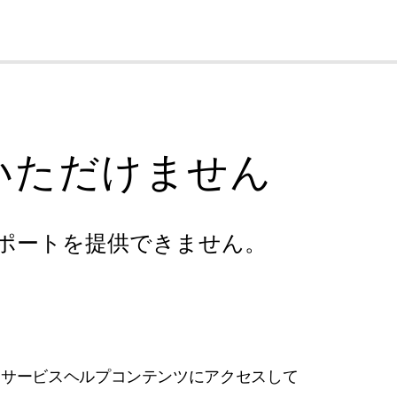
cl
いただけません
ポートを提供できません。
フサービスヘルプコンテンツにアクセスして