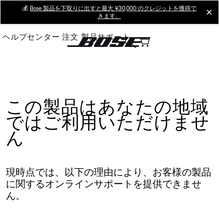
Skip
💰
Bose 製品を下取りに出すと最大 ¥30,000 のクレジットを獲得で
cl
きます。
to
Main
ヘルプセンター
注文
製品サポート
この製品はあなたの地域
ではご利用いただけませ
ん
現時点では、以下の理由により、お客様の製品
に関するオンラインサポートを提供できませ
ん。