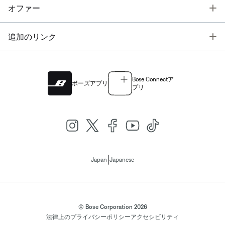
T
オファー
T
追加のリンク
Bose Connectア
ボーズアプリ
プリ
|
Japan
Japanese
© Bose Corporation 2026
法律上の
プライバシーポリシー
アクセシビリティ