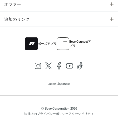
T
オファー
T
追加のリンク
Bose Connectア
ボーズアプリ
プリ
|
Japan
Japanese
© Bose Corporation 2026
法律上の
プライバシーポリシー
アクセシビリティ