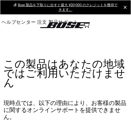
Skip
💰
Bose 製品を下取りに出すと最大 ¥30,000 のクレジットを獲得で
cl
きます。
to
Main
ヘルプセンター
注文
製品サポート
この製品はあなたの地域
ではご利用いただけませ
ん
現時点では、以下の理由により、お客様の製品
に関するオンラインサポートを提供できませ
ん。