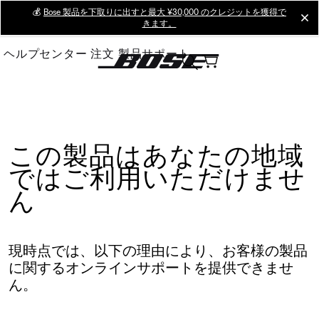
Skip
💰
Bose 製品を下取りに出すと最大 ¥30,000 のクレジットを獲得で
cl
きます。
to
Main
ヘルプセンター
注文
製品サポート
この製品はあなたの地域
ではご利用いただけませ
ん
現時点では、以下の理由により、お客様の製品
に関するオンラインサポートを提供できませ
ん。