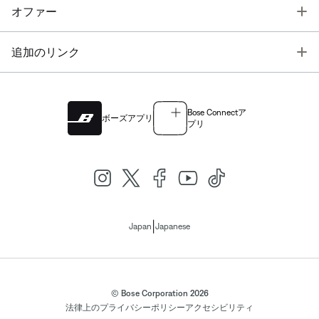
T
オファー
T
追加のリンク
Bose Connectア
ボーズアプリ
プリ
|
Japan
Japanese
© Bose Corporation 2026
法律上の
プライバシーポリシー
アクセシビリティ