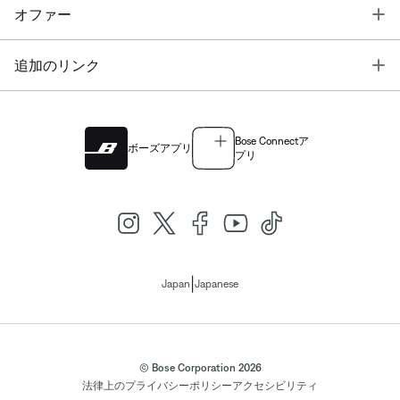
T
オファー
T
追加のリンク
Bose Connectア
ボーズアプリ
プリ
|
Japan
Japanese
© Bose Corporation 2026
法律上の
プライバシーポリシー
アクセシビリティ