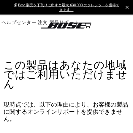
Skip
💰
Bose 製品を下取りに出すと最大 ¥30,000 のクレジットを獲得で
cl
きます。
to
Main
ヘルプセンター
注文
製品サポート
この製品はあなたの地域
ではご利用いただけませ
ん
現時点では、以下の理由により、お客様の製品
に関するオンラインサポートを提供できませ
ん。