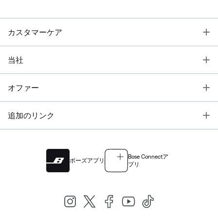
T
カスタマーケア
T
当社
T
オファー
T
追加のリンク
Bose Connectア
ボーズアプリ
プリ