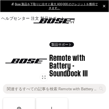
Skip
💰
Bose 製品を下取りに出すと最大 ¥30,000 のクレジットを獲得で
cl
きます。
to
Main
ヘルプセンター
注文
製品サポート
製品サポート
Remote with
Battery -
SoundDock III