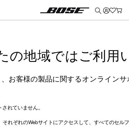
💰
Bose 製品を下取りに出すと最大 ¥30,000 のクレジットを獲得できます。
たの地域ではご利用
り、お客様の製品に関するオンラインサ
トされていません。
、それぞれのWebサイトにアクセスして、すべてのセル