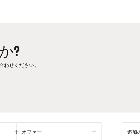
か?
合わせください。
Toggle
Toggle
オファー
追加