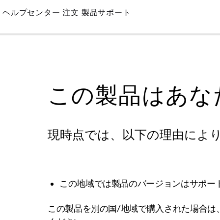
Skip
ヘルプセンター
注文
製品サポート
to
Main
この製品はあな
現時点では、以下の理由によ
この地域では製品のバージョンはサポー
この製品を別の国/地域で購入された場合は