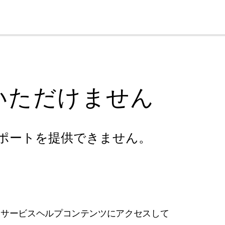
cl
いただけません
ポートを提供できません。
フサービスヘルプコンテンツにアクセスして