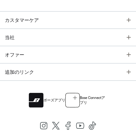
T
カスタマーケア
T
当社
T
オファー
T
追加のリンク
Bose Connectア
ボーズアプリ
プリ