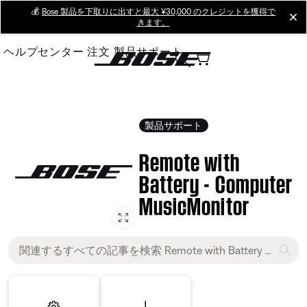
Skip
💰
Bose 製品を下取りに出すと最大 ¥30,000 のクレジットを獲得で
cl
きます。
to
Main
ヘルプセンター
注文
製品サポート
製品サポート
Remote with
Battery - Computer
MusicMonitor