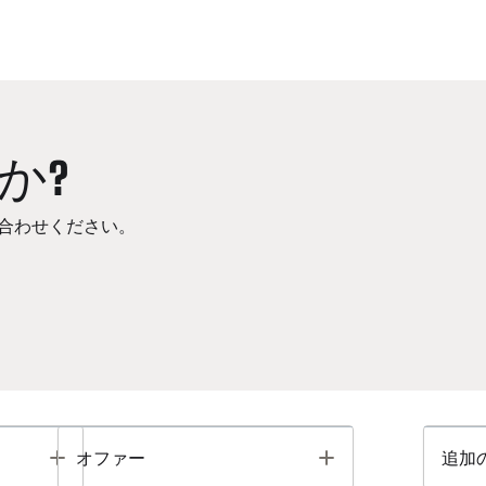
か?
合わせください。
Toggle
Toggle
オファー
追加