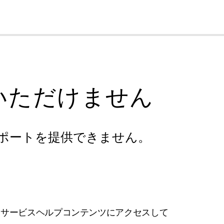
cl
いただけません
ポートを提供できません。
フサービスヘルプコンテンツにアクセスして