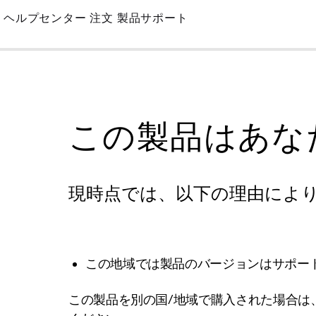
Skip
ヘルプセンター
注文
製品サポート
to
Main
この製品はあな
現時点では、以下の理由によ
この地域では製品のバージョンはサポー
この製品を別の国/地域で購入された場合は