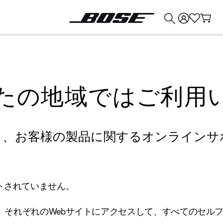
💰
Bose 製品を下取りに出すと最大 ¥30,000 のクレジットを獲得できます。
たの地域ではご利用
り、お客様の製品に関するオンラインサ
トされていません。
、それぞれのWebサイトにアクセスして、すべてのセル