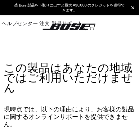
Skip
💰
Bose 製品を下取りに出すと最大 ¥30,000 のクレジットを獲得で
cl
きます。
to
Main
ヘルプセンター
注文
製品サポート
この製品はあなたの地域
ではご利用いただけませ
ん
現時点では、以下の理由により、お客様の製品
に関するオンラインサポートを提供できませ
ん。