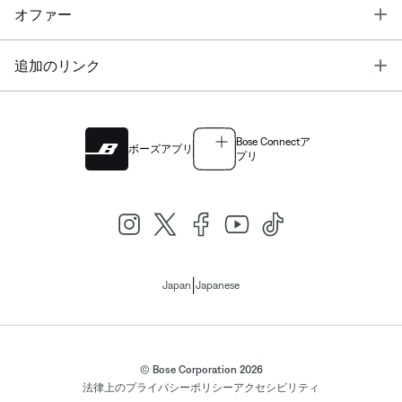
T
オファー
T
追加のリンク
Bose Connectア
ボーズアプリ
プリ
|
Japan
Japanese
© Bose Corporation 2026
法律上の
プライバシーポリシー
アクセシビリティ