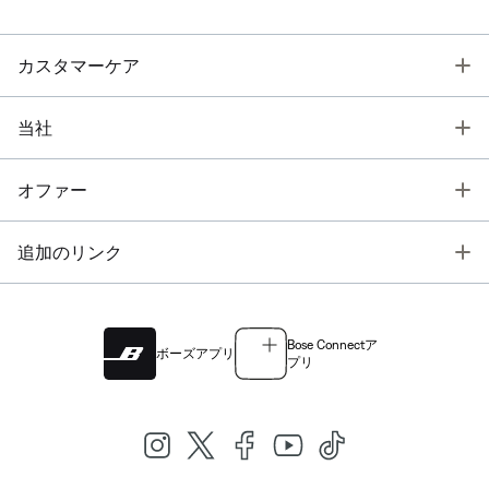
T
カスタマーケア
T
当社
T
オファー
T
追加のリンク
Bose Connectア
ボーズアプリ
プリ