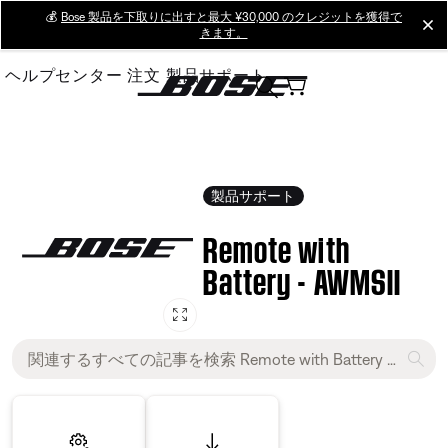
Skip
💰
Bose 製品を下取りに出すと最大 ¥30,000 のクレジットを獲得で
cl
きます。
to
Main
ヘルプセンター
注文
製品サポート
製品サポート
Remote with
Battery - AWMSII