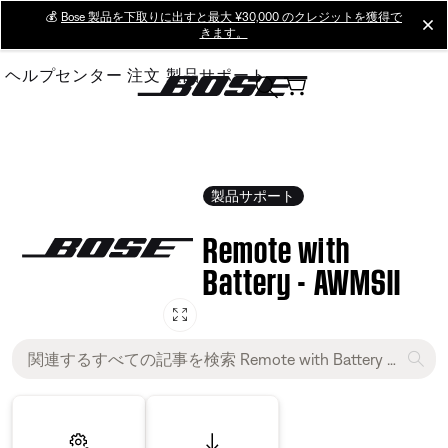
Skip
💰
Bose 製品を下取りに出すと最大 ¥30,000 のクレジットを獲得で
cl
きます。
to
Main
ヘルプセンター
注文
製品サポート
製品サポート
Remote with
Battery - AWMSII