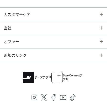
T
カスタマーケア
T
当社
T
オファー
T
追加のリンク
Bose Connectア
ボーズアプリ
プリ