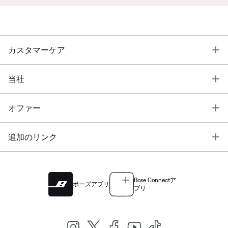
T
カスタマーケア
T
当社
T
オファー
T
追加のリンク
Bose Connectア
ボーズアプリ
プリ