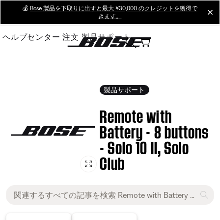
Skip
💰
Bose 製品を下取りに出すと最大 ¥30,000 のクレジットを獲得で
cl
きます。
to
Main
ヘルプセンター
注文
製品サポート
製品サポート
Remote with
Battery - 8 buttons
- Solo 10 II, Solo
Club