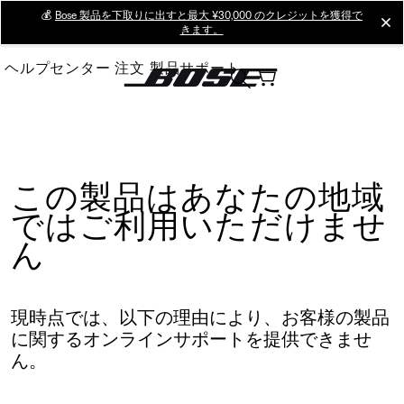
Skip
💰
Bose 製品を下取りに出すと最大 ¥30,000 のクレジットを獲得で
cl
きます。
to
Main
ヘルプセンター
注文
製品サポート
この製品はあなたの地域
ではご利用いただけませ
ん
現時点では、以下の理由により、お客様の製品
に関するオンラインサポートを提供できませ
ん。