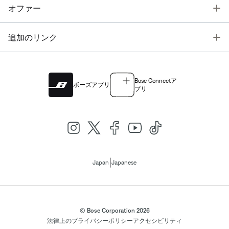
T
オファー
T
追加のリンク
Bose Connectア
ボーズアプリ
プリ
|
Japan
Japanese
© Bose Corporation 2026
法律上の
プライバシーポリシー
アクセシビリティ