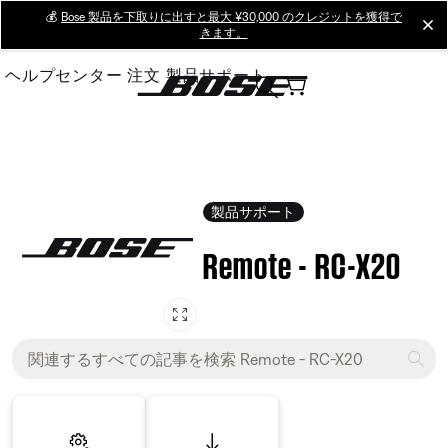
Skip
💰
Bose 製品を下取りに出すと最大 ¥30,000 のクレジットを獲得で
cl
きます。
to
Main
ヘルプセンター
注文
製品サポート
製品サポート
Remote - RC-X20