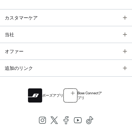
T
カスタマーケア
T
当社
T
オファー
T
追加のリンク
Bose Connectア
ボーズアプリ
プリ