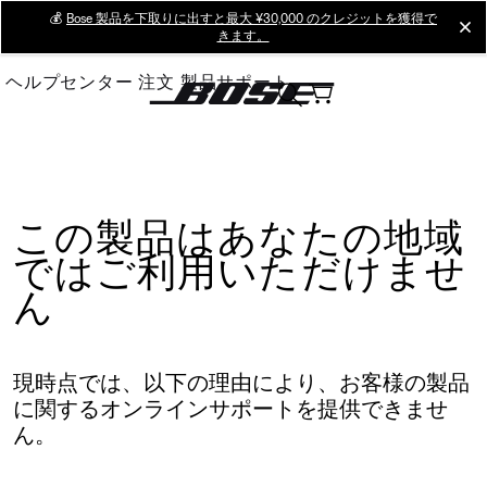
Skip
💰
Bose 製品を下取りに出すと最大 ¥30,000 のクレジットを獲得で
cl
きます。
to
Main
ヘルプセンター
注文
製品サポート
この製品はあなたの地域
ではご利用いただけませ
ん
現時点では、以下の理由により、お客様の製品
に関するオンラインサポートを提供できませ
ん。