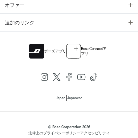
T
オファー
T
追加のリンク
Bose Connectア
ボーズアプリ
プリ
|
Japan
Japanese
© Bose Corporation 2026
法律上の
プライバシーポリシー
アクセシビリティ