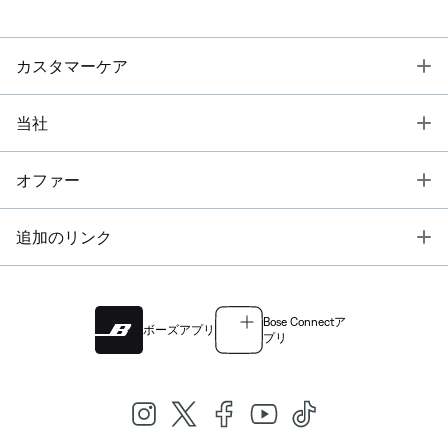
T
カスタマーケア
T
当社
T
オファー
T
追加のリンク
Bose Connectア
ボーズアプリ
プリ