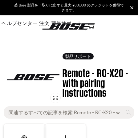
Skip
💰
Bose 製品を下取りに出すと最大 ¥30,000 のクレジットを獲得で
cl
きます。
to
Main
ヘルプセンター
注文
製品サポート
製品サポート
Remote - RC-X20 -
with pairing
instructions